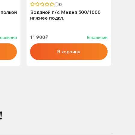
0
 полкой
Водяной п/с Медея 500/1000
Водян
нижнее подкл.
нижне
11 900₽
6 500
 наличии
В наличии
В корзину
!