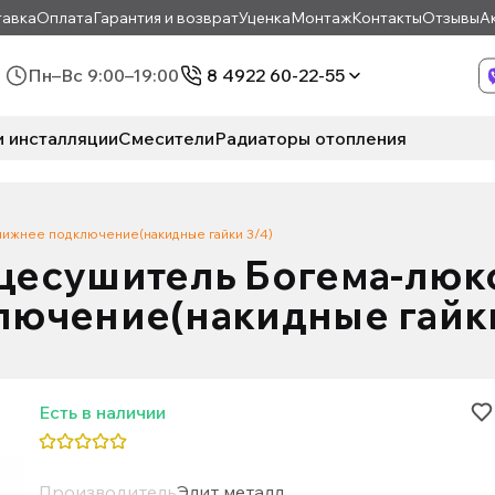
авка
Оплата
Гарантия и возврат
Уценка
Монтаж
Контакты
Отзывы
А
Пн–Вс 9:00–19:00
8 4922 60-22-55
и инсталляции
Смесители
Радиаторы отопления
ижнее подключение(накидные гайки 3/4)
цесушитель Богема-люк
лючение(накидные гайки
Есть в наличии
Производитель
Элит металл