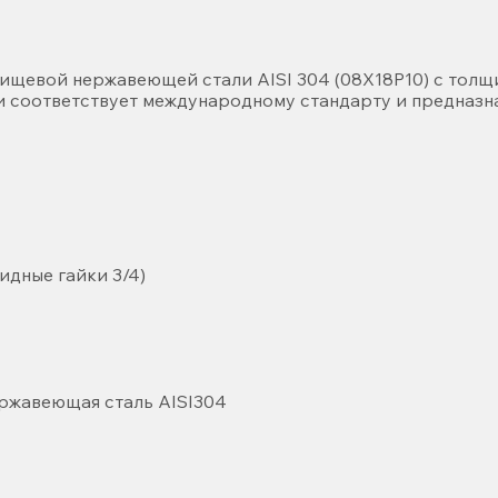
евой нержавеющей стали AISI 304 (08X18P10) с толщин
 и соответствует международному стандарту и предназна
е гайки 3/4)
ая сталь AISI304