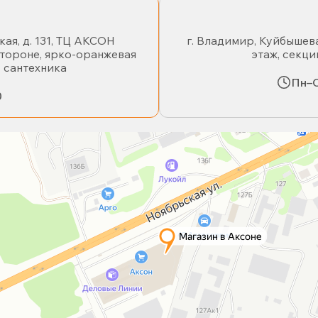
кая, д. 131, ТЦ АКСОН
г. Владимир, Куйбышева
стороне, ярко-оранжевая
этаж, секци
- сантехника
Пн–С
0