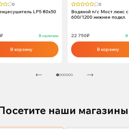
0
0
енцесушитель LP5 80х50
Водяной п/с Мост люкс с
600/1200 нижнее подкл.
0₽
22 750₽
В наличии
В
В корзину
В корзину
Посетите наши магазины