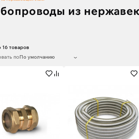
убопроводы из нержаве
о
16
товаров
вать по