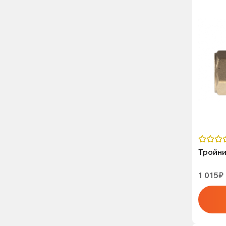
Тройни
1 015₽