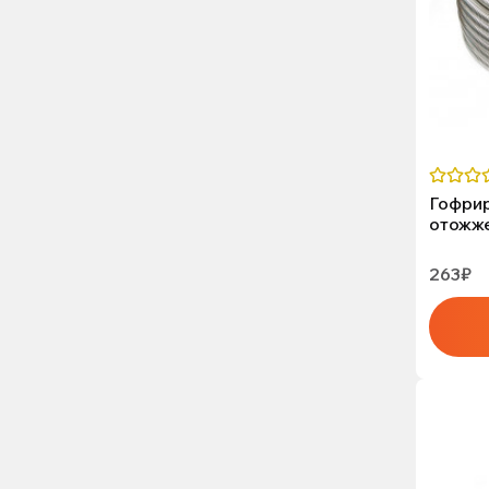
Гофрир
отожж
263₽