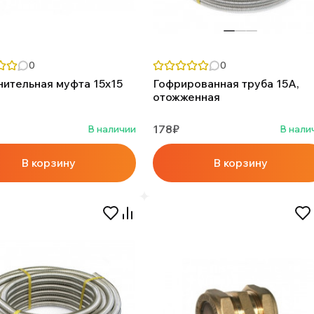
0
0
ительная муфта 15х15
Гофрированная труба 15А,
отожженная
178₽
В наличии
В нали
В корзину
В корзину