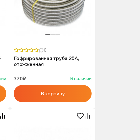
0
5
Гофрированная труба 25А,
отожженная
370₽
чии
В наличии
В корзину