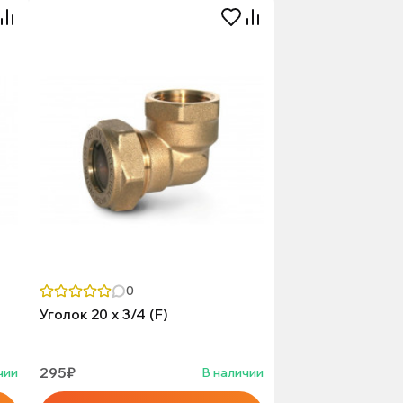
0
Уголок 20 х 3/4 (F)
295₽
чии
В наличии