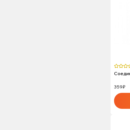
Соедин
359₽