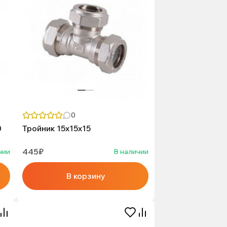
0
0
Тройник 15х15х15
445₽
чии
В наличии
В корзину