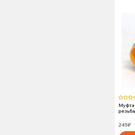
Муфта 
резьба
245₽