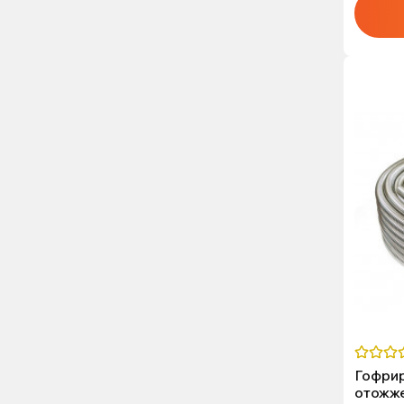
Гофрир
отожж