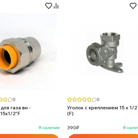
0
0
для газа вн -
Уголок с креплением 15 х 1/2
15х1/2"F
(F)
390₽
В наличии
В нали