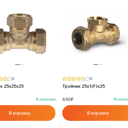
0
0
к 25х25х25
Тройник 25х1(F)х25
630₽
В наличии
В нали
В корзину
В корзину