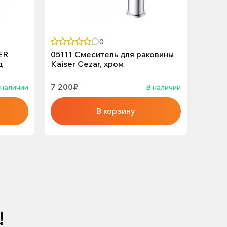
0
ER
05111 Смеситель для раковины
22144
д
Kaiser Cezar, хром
Kaise
7 200₽
9 050
 наличии
В наличии
В корзину
!