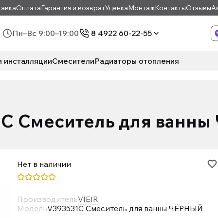
авка
Оплата
Гарантия и возврат
Уценка
Монтаж
Контакты
Отзывы
А
Пн–Вс 9:00–19:00
8 4922 60-22-55
и инсталляции
Смесители
Радиаторы отопления
C Смеситель для ванн
Нет в наличии
Производитель
VIEIR
Модель
V393531C Смеситель для ванны ЧЁРНЫЙ