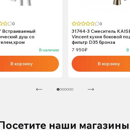
0
0
7 Встраиваемый
31744-3 Смеситель KAIS
ический душ со
Vincent кухня боковой по
телем,хром
фильтр D35 бронза
7 950₽
В наличии
В
В корзину
В корзину
Посетите наши магазины