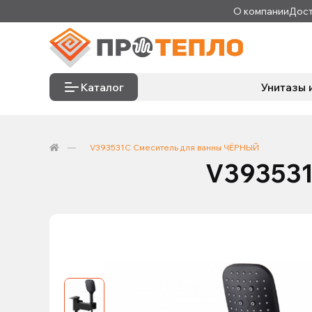
О компании
Дост
Каталог
Унитазы 
V393531C Смеситель для ванны ЧЁРНЫЙ
V393531