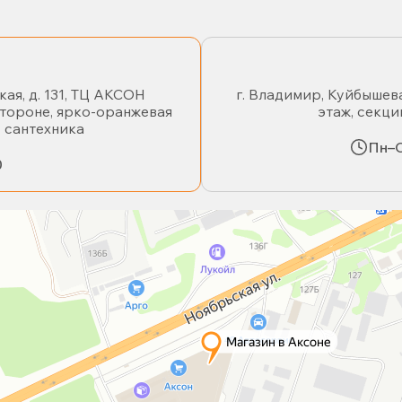
кая, д. 131, ТЦ АКСОН
г. Владимир, Куйбышева
стороне, ярко-оранжевая
этаж, секци
- сантехника
Пн–С
0