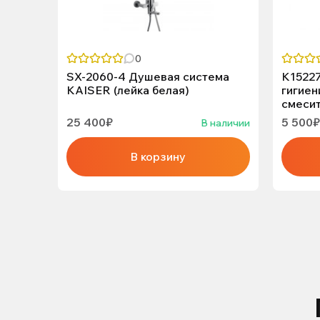
0
SX-2060-4 Душевая система
K1522
KAISER (лейка белая)
гигиен
смеси
25 400₽
5 500₽
В наличии
В корзину