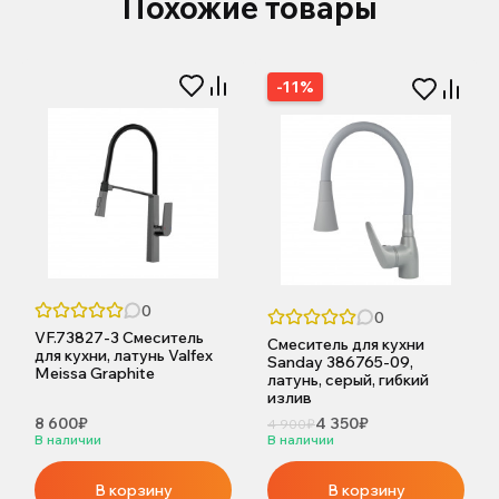
Похожие товары
-11%
0
0
VF.73827-3 Смеситель
Смеситель для кухни
для кухни, латунь Valfex
Sanday 386765-09,
Meissa Graphite
латунь, серый, гибкий
излив
8 600₽
4 350₽
4 900₽
В наличии
В наличии
В корзину
В корзину