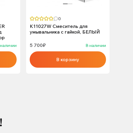
0
ER
K11027W Смеситель для
67033
д
умывальника с гайкой, БЕЛЫЙ
Auror
ор
5 700₽
6 500
 наличии
В наличии
В корзину
!