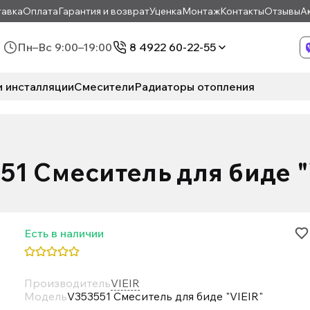
авка
Оплата
Гарантия и возврат
Уценка
Монтаж
Контакты
Отзывы
А
Пн–Вс 9:00–19:00
8 4922 60-22-55
и инсталляции
Смесители
Радиаторы отопления
51 Смеситель для биде "
Есть в наличии
Производитель
VIEIR
Модель
V353551 Смеситель для биде "VIEIR"