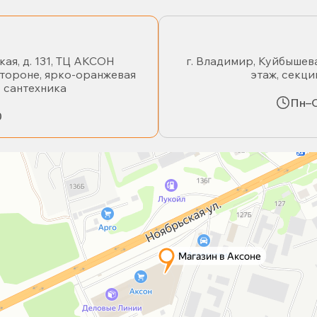
кая, д. 131, ТЦ АКСОН
г. Владимир, Куйбышева
стороне, ярко-оранжевая
этаж, секци
- сантехника
Пн–С
0