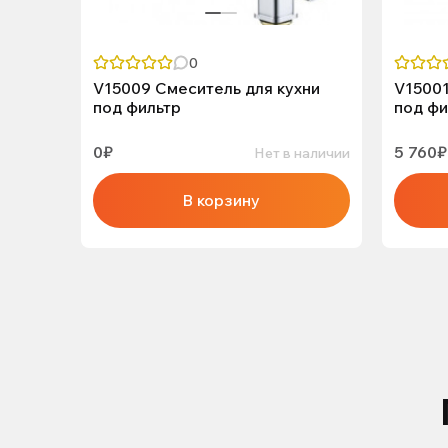
0
V15009 Смеситель для кухни
V15001
под фильтр
под фи
0₽
5 760₽
Нет в наличии
В корзину