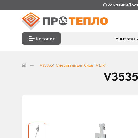
О компании
Дост
Каталог
Унитазы 
V353551 Смеситель для биде "VIEIR"
V3535