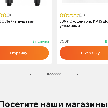
0
0
3С Лейка душевая
3399 Эксцентрик KAISER
усиленный
750₽
В наличии
В
В корзину
В корзину
Посетите наши магазины