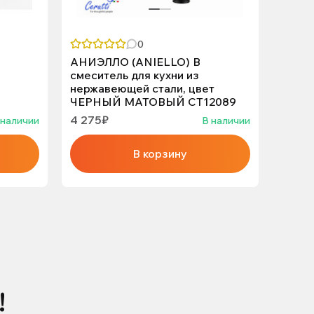
0
АНИЭЛЛО (ANIELLO) B
SH-22
смеситель для кухни из
KAIS
нержавеющей стали, цвет
ЧЕРНЫЙ МАТОВЫЙ CT12089
4 275₽
5 650
 наличии
В наличии
В корзину
!