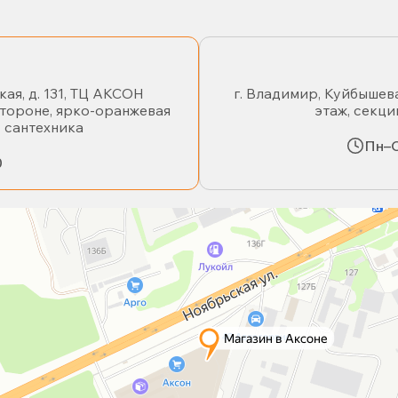
кая, д. 131, ТЦ АКСОН
г. Владимир, Куйбышева
стороне, ярко-оранжевая
этаж, секци
- сантехника
Пн–С
0