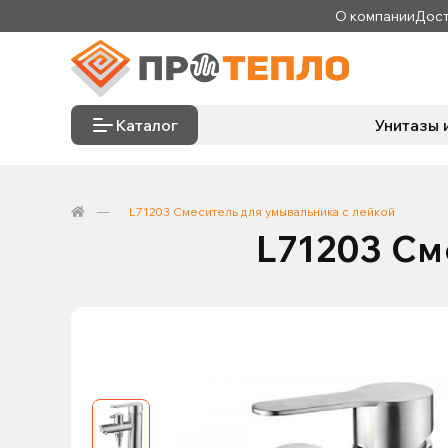
О компании
Дост
Каталог
Унитазы 
L71203 Смеситель для умывальника с лейкой
L71203 См