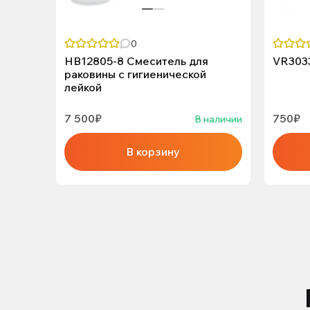
0
HB12805-8 Смеситель для
VR303
раковины с гигиенической
лейкой
7 500₽
750₽
В наличии
В корзину