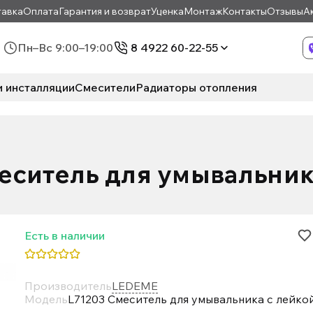
авка
Оплата
Гарантия и возврат
Уценка
Монтаж
Контакты
Отзывы
А
Пн–Вс 9:00–19:00
8 4922 60-22-55
и инсталляции
Смесители
Радиаторы отопления
еситель для умывальник
Есть в наличии
Производитель
LEDEME
Модель
L71203 Смеситель для умывальника с лейко