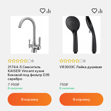
0
0
31744-5 Смеситель
VR3033С Лейка душевая
KAISER Vincent кухня
боковой под фильтр D35
серебро
7 950₽
750₽
В наличии
В наличии
В корзину
В корзину