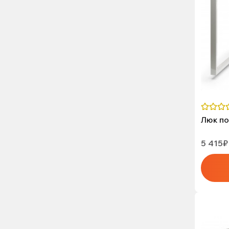
Люк по
5 415₽