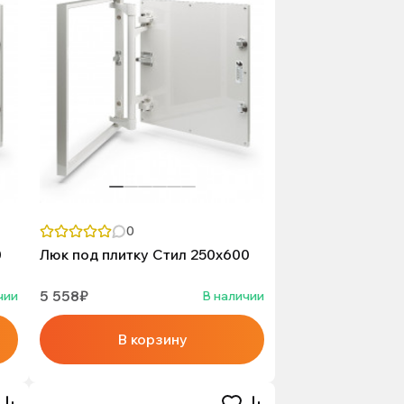
0
0
Люк под плитку Стил 250х600
5 558₽
чии
В наличии
В корзину