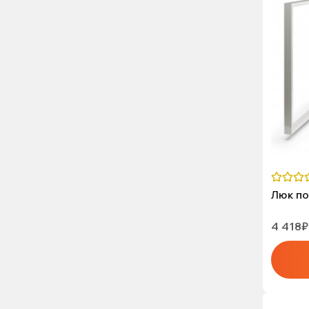
Люк по
4 418₽