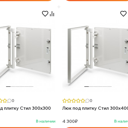
0
0
д плитку Стил 300х300
Люк под плитку Стил 300х40
4 300₽
В наличии
В нали