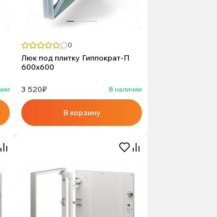
0
Люк под плитку Гиппократ-П
600х600
3 520₽
чии
В наличии
В корзину