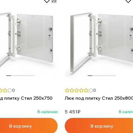
0
0
д плитку Стил 250х750
Люк под плитку Стил 250х80
5 451₽
В наличии
В нали
В корзину
В корзину