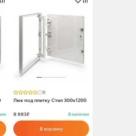
0
0
Люк под плитку Стил 300х1200
8 883₽
чии
В наличии
В корзину