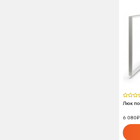
Люк по
6 080₽