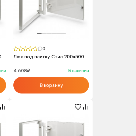
0
0
Люк под плитку Стил 200х500
4 608₽
чии
В наличии
В корзину