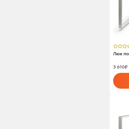
Люк по
3 610₽