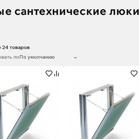
е сантехнические люки
о
24
товаров
вать по