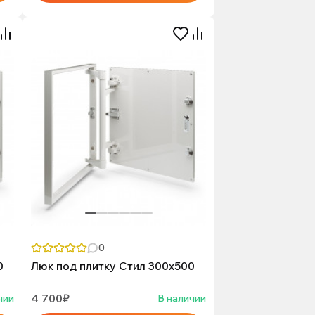
0
0
Люк под плитку Стил 300х500
4 700₽
чии
В наличии