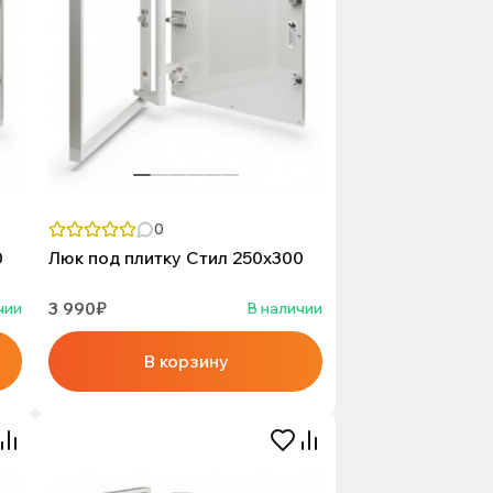
0
0
Люк под плитку Стил 250х300
3 990₽
чии
В наличии
В корзину