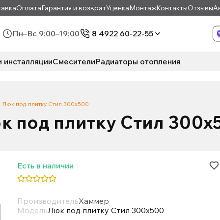
авка
Оплата
Гарантия и возврат
Уценка
Монтаж
Контакты
Отзывы
А
Пн–Вс 9:00–19:00
8 4922 60-22-55
и инсталляции
Смесители
Радиаторы отопления
Люк под плитку Стил 300х500
к под плитку Стил 300х
Есть в наличии
Производитель
Хаммер
Модель
Люк под плитку Стил 300х500