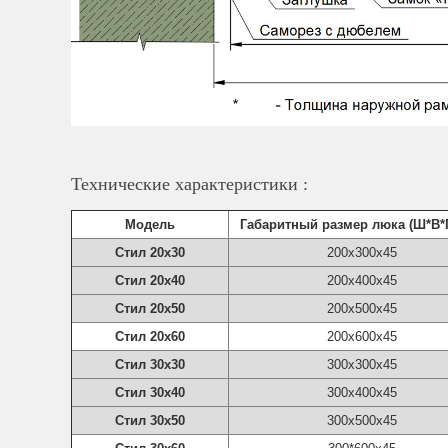
Технические характеристики :
Модель
Габаритный размер люка (Ш*В*
Стил 20х30
200х300х45
Стил 20х40
200х400х45
Стил 20х50
200х500х45
Стил 20х60
200х600х45
Стил 30х30
300х300х45
Стил 30х40
300х400х45
Стил 30х50
300х500х45