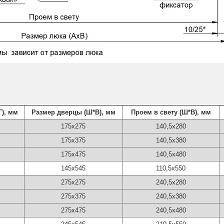
Г), мм
Размер дверцы (Ш*В), мм
Проем в свету (Ш*В), мм
175х275
140,5х280
175х375
140,5х380
175х475
140,5х480
145х545
110,5х550
275х275
240,5х280
275х375
240,5х380
275х475
240,5х480