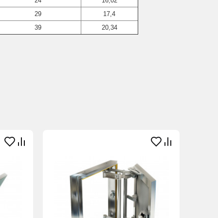
24
16,02
29
17,4
39
20,34