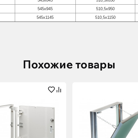
545х845
510,5х850
545х945
510,5х950
545х1145
510,5х1150
Похожие товары