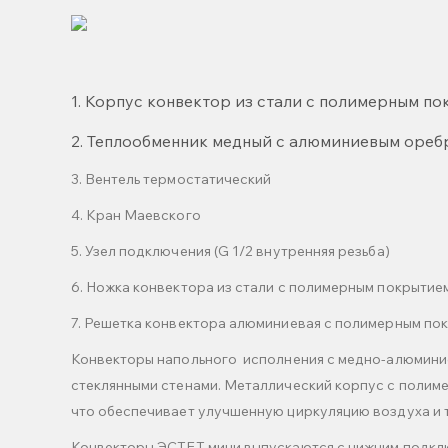
1. Корпус конвектор из стали с полимерным п
2. Теплообменник медный с алюминиевым ореб
3. Вентель термостатический
4. Кран Маевского
5. Узел подключения (G 1/2 внутренняя резьба)
6. Ножка конвектора из стали с полимерным покрытие
7. Решетка конвектора алюминиевая с полимерным по
Конвекторы напольного исполнения с медно-алюмини
стеклянными стенами. Металлический корпус с полим
что обеспечивает улучшенную циркуляцию воздуха и
Конвекторы ЭСТЕТ мини выпускаются с нижним подключ