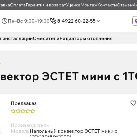
авка
Оплата
Гарантия и возврат
Уценка
Монтаж
Контакты
Отзывы
А
Пн–Вс 9:00–19:00
8 4922 60-22-55
и инсталляции
Смесители
Радиаторы отопления
)
вектор ЭСТЕТ мини с 1Т
Предзаказ
Производитель
Модель
Напольный конвектор ЭСТЕТ мини с
1ТО(130*80*2200)