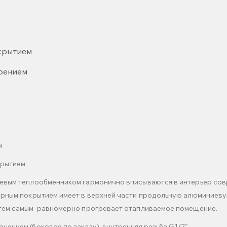
окрытием
рением
м
крытием
евым теплообменником гармонично вписываются в интерьер сов
ерным покрытием имеет в верхней части продольную алюминиев
 тем самым равномерно прогревает отапливаемое помещение.
ением (боковое по заказу), внутренняя резьба G1/2″.