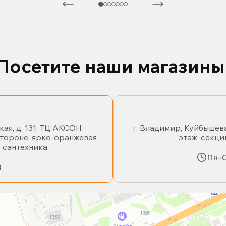
Посетите наши магазины
кая, д. 131, ТЦ АКСОН
г. Владимир, Куйбышева
стороне, ярко-оранжевая
этаж, секци
- сантехника
Пн–С
0