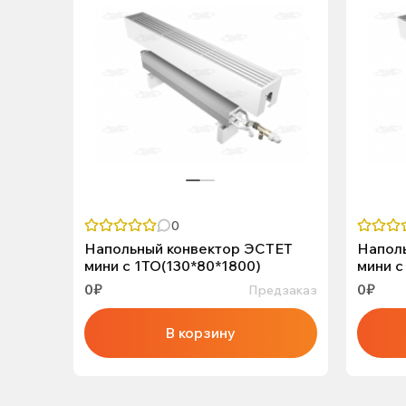
0
Напольный конвектор ЭСТЕТ
Напол
мини с 1ТО(130*80*1800)
мини с
0₽
0₽
Предзаказ
В корзину