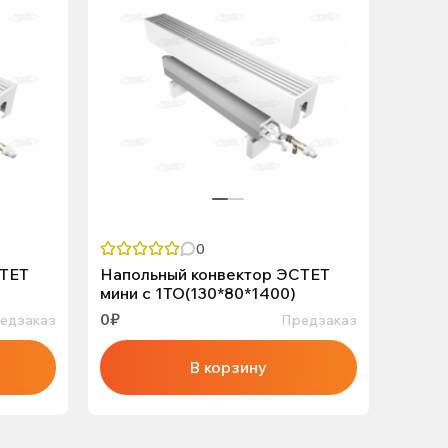
0
СТЕТ
Напольный конвектор ЭСТЕТ
Напол
мини с 1ТО(130*80*1400)
мини 
0₽
0₽
едзаказ
Предзаказ
В корзину