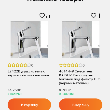
0
0
L2422B душ.система с
40144-9 Смеситель
термостатом и смес-лем.
KAISER Decor кухня
боковой под фильтр D35
(черный матовый)
14 750₽
9 700₽
В наличии
В наличии
В корзину
В корзину