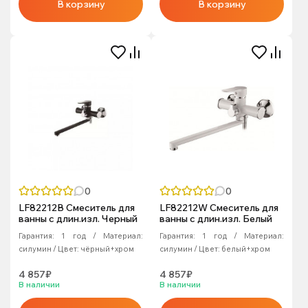
В корзину
В корзину
0
0
LF82212B Смеситель для
LF82212W Смеситель для
ванны с длин.изл. Черный
ванны с длин.изл. Белый
Гарантия:
1 год
Материал:
Гарантия:
1 год
Материал:
силумин
Цвет:
чёрный+хром
силумин
Цвет:
белый+хром
4 857₽
4 857₽
В наличии
В наличии