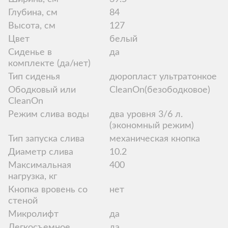
Глубина, см
84
Высота, см
127
Цвет
белый
Сиденье в
да
комплекте (да/нет)
Тип сиденья
дюропласт ультратонкое
Ободковый или
CleanOn(безободковое)
CleanOn
Режим слива воды
два уровня 3/6 л.
(экономный режим)
Тип запуска слива
механическая кнопка
Диаметр слива
10.2
Максимальная
400
нагрузка, кг
Кнопка вровень со
нет
стеной
Микролифт
да
Легкосъемное
да