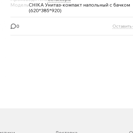
Модель
CHIKA Унитаз-компакт напольный с бачком
(620*385*920)
0
Оставить 
истики
Доставка
О