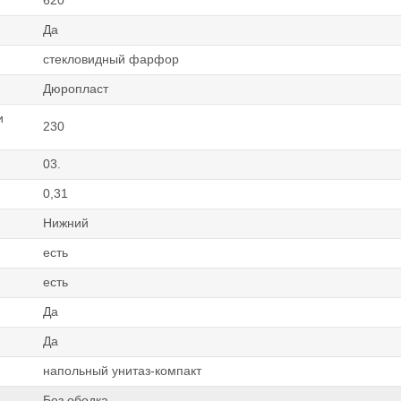
620
Да
стекловидный фарфор
Дюропласт
и
230
03.
0,31
Нижний
есть
есть
Да
Да
напольный унитаз-компакт
Без ободка