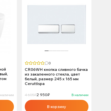
0
ной
CR06WH кнопка сливного бачка
CR05R
вый,
из закаленного стекла, цвет
цвет
том
белый, размер 245 х 165 мм
Cerut
Ceruttispa
2 950₽
 наличии
4 605₽
В наличии
3 700₽
В корзину