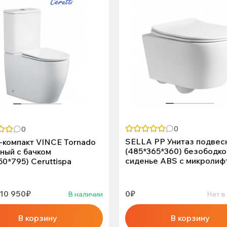
0
0
SELLA PP Унитаз подвес
-компакт VINCE Tornado
(485*365*360) безободко
ный с бачком
сиденье ABS с микролиф
50*795) Ceruttispa
10 950₽
0₽
В наличии
Нет в
В корзину
В корзину