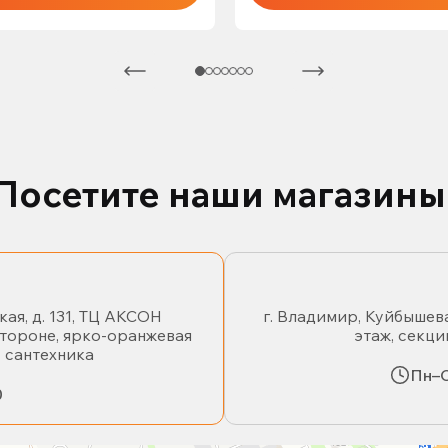
Посетите наши магазины
кая, д. 131, ТЦ АКСОН
г. Владимир, Куйбышева
стороне, ярко-оранжевая
этаж, секци
- сантехника
Пн–С
0