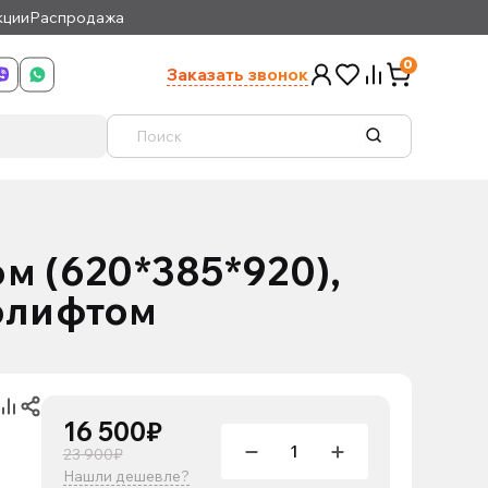
кции
Распродажа
0
Заказать звонок
м (620*385*920),
олифтом
16 500₽
23 900₽
Нашли дешевле?