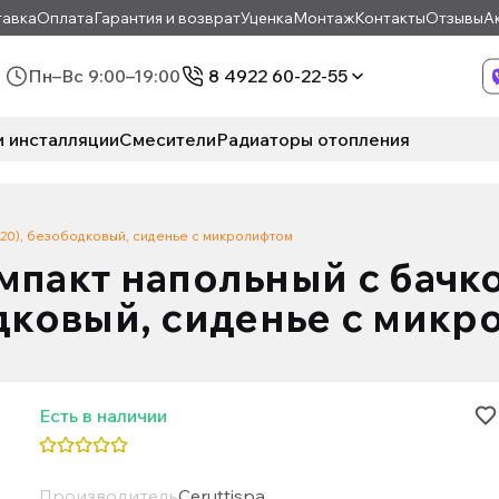
авка
Оплата
Гарантия и возврат
Уценка
Монтаж
Контакты
Отзывы
А
Пн–Вс 9:00–19:00
8 4922 60-22-55
и инсталляции
Смесители
Радиаторы отопления
920), безободковый, сиденье с микролифтом
мпакт напольный с бачко
дковый, сиденье с микр
Есть в наличии
Производитель
Ceruttispa