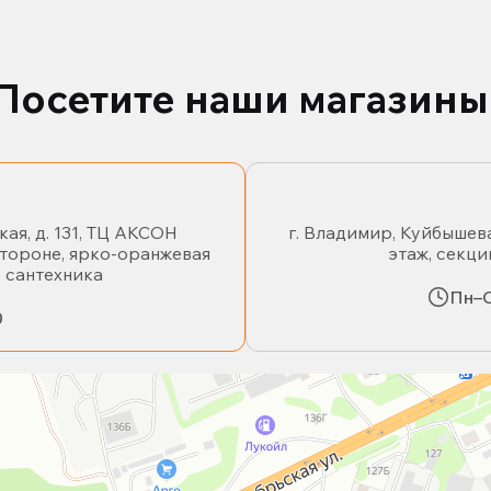
Посетите наши магазины
кая, д. 131, ТЦ АКСОН
г. Владимир, Куйбышева
стороне, ярко-оранжевая
этаж, секци
- сантехника
Пн–С
0