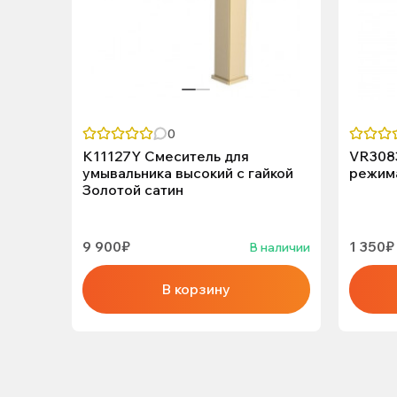
0
K11127Y Смеситель для
VR3083
умывальника высокий с гайкой
режим
Золотой сатин
9 900₽
1 350₽
В наличии
В корзину