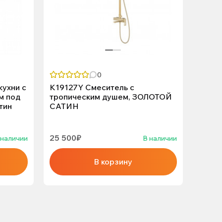
0
кухни с
K19127Y Смеситель с
L4399
м под
тропическим душем, ЗОЛОТОЙ
ль для
тин
САТИН
25 500₽
4 750
 наличии
В наличии
В корзину