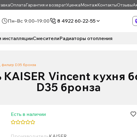
авка
Оплата
Гарантия и возврат
Уценка
Монтаж
Контакты
Отзывы
А
Пн–Вс 9:00–19:00
8 4922 60-22-55
и инсталляции
Смесители
Радиаторы отопления
д фильтр D35 бронза
 KAISER Vincent кухня 
D35 бронза
Есть в наличии
Производитель
KAISER