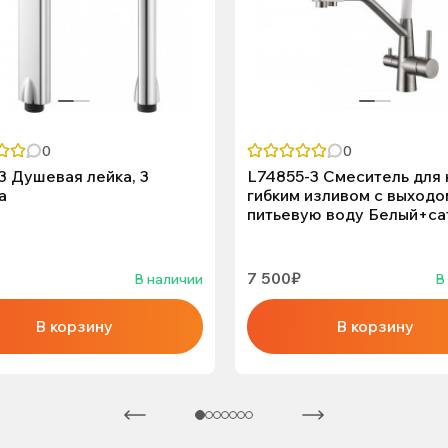
0
0
 Душевая лейка, 3
L74855-3 Смеситель для 
а
гибким изливом с выходо
питьевую воду Белый+са
7 500₽
В наличии
В
В корзину
В корзину