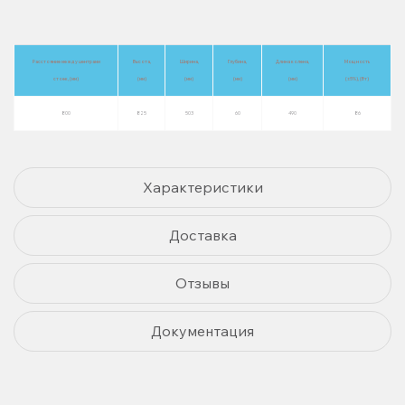
Расстояние между центрами
Высота,
Ширина,
Глубина,
Длина колена,
Мощность
стоек, (мм)
(мм)
(мм)
(мм)
(мм)
(±5%), (Вт)
800
825
503
60
490
86
Характеристики
Доставка
Отзывы
Документация