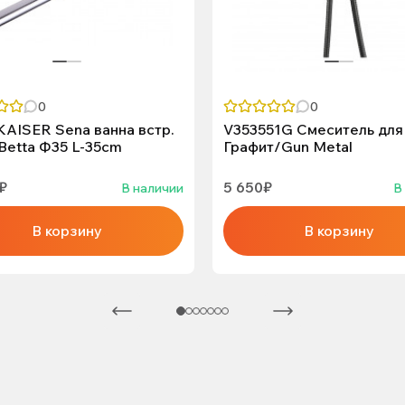
0
0
KAISER Sena ванна встр.
V353551G Смеситель для
Betta Ф35 L-35cm
Графит/Gun Metal
₽
5 650₽
В наличии
В
В корзину
В корзину