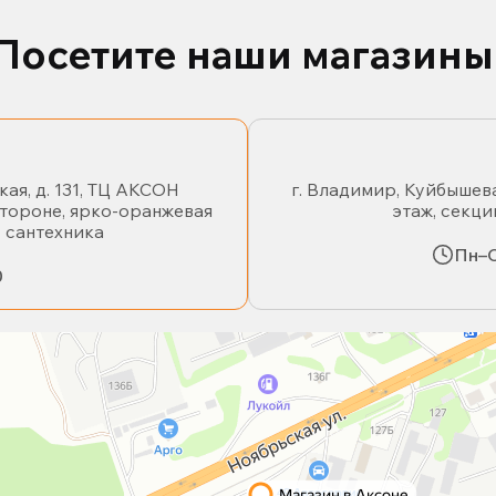
Посетите наши магазины
кая, д. 131, ТЦ АКСОН
г. Владимир, Куйбышева
стороне, ярко-оранжевая
этаж, секци
- сантехника
Пн–С
0