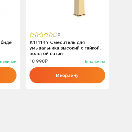
0
 биде
K11114Y Смеситель для
L4399
умывальника высокий с гайкой,
силик
золотой сатин
LEDE
10 990₽
5 990
 наличии
В наличии
В корзину