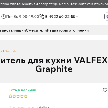
авка
Оплата
Гарантия и возврат
Уценка
Монтаж
Контакты
Отзывы
А
Пн–Вс 9:00–19:00
8 4922 60-22-55
и инсталляции
Смесители
Радиаторы отопления
eel Graphite
итель для кухни VALFEX S
Graphite
Есть в наличии
Производитель
Valfex