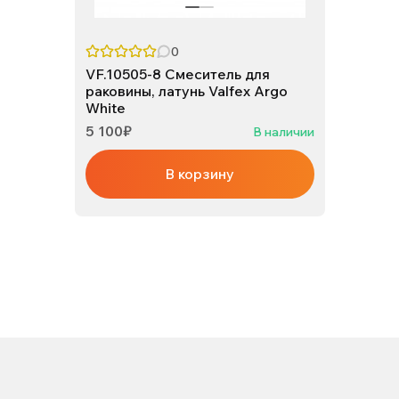
0
VF.10505-8 Смеситель для
раковины, латунь Valfex Argo
White
5 100₽
В наличии
В корзину