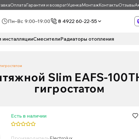
авка
Оплата
Гарантия и возврат
Уценка
Монтаж
Контакты
Отзывы
А
Пн–Вс 9:00–19:00
8 4922 60-22-55
и инсталляции
Смесители
Радиаторы отопления
гигростатом
тяжной Slim EAFS-100T
гигростатом
Есть в наличии
Производитель
Electrolux