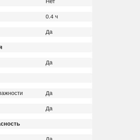
Нет
0.4 ч
Да
я
Да
лажности
Да
Да
асность
Да