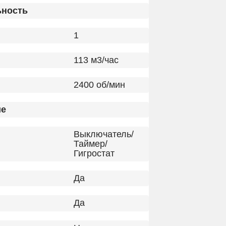
ьность
1
113 м3/час
2400 об/мин
ие
Выключатель/
Таймер/
Гигростат
Да
Да