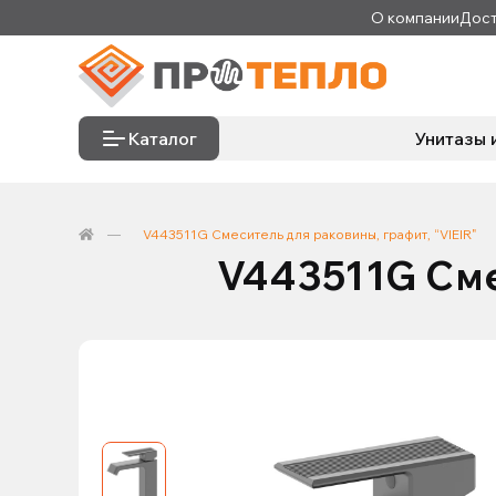
О компании
Дост
Каталог
Унитазы 
V443511G Смеситель для раковины, графит, “VIEIR"
V443511G Сме