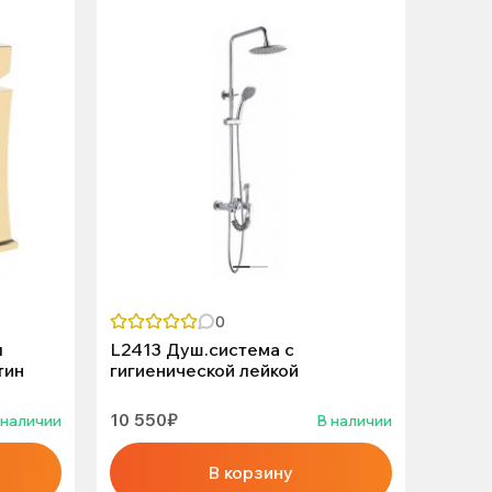
0
я
L2413 Душ.система с
V3535
тин
гигиенической лейкой
"VIEIR
10 550₽
4 850
 наличии
В наличии
В корзину