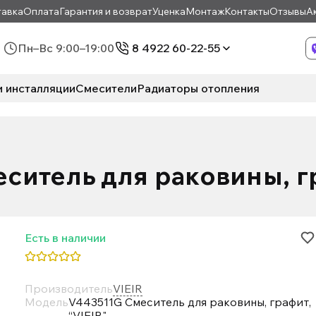
авка
Оплата
Гарантия и возврат
Уценка
Монтаж
Контакты
Отзывы
А
Пн–Вс 9:00–19:00
8 4922 60-22-55
и инсталляции
Смесители
Радиаторы отопления
ситель для раковины, гр
Есть в наличии
Производитель
VIEIR
Модель
V443511G Смеситель для раковины, графит,
“VIEIR"