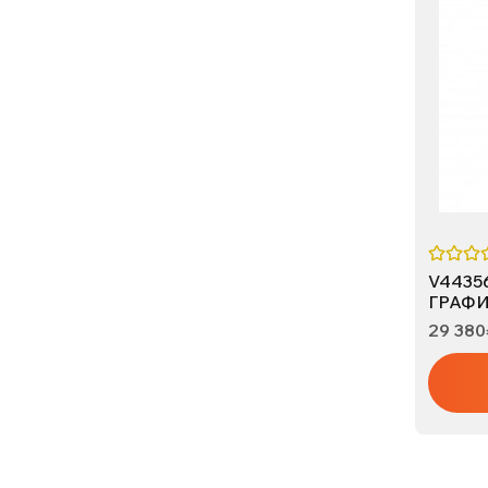
V44356
ГРАФ
29 380