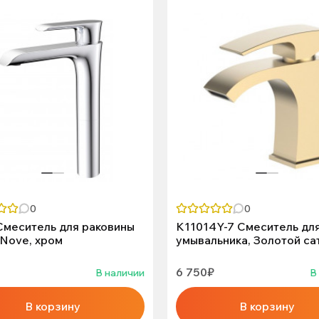
0
0
Смеситель для раковины
K11014Y-7 Смеситель дл
 Nove, хром
умывальника, Золотой са
6 750₽
В наличии
В
В корзину
В корзину