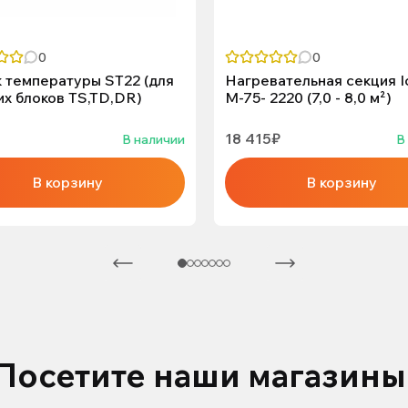
0
0
 температуры ST22 (для
Нагревательная секция I
х блоков TS,TD,DR)
М-75- 2220 (7,0 - 8,0 м²)
18 415₽
В наличии
В
В корзину
В корзину
Посетите наши магазины