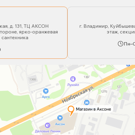
кая, д. 131, ТЦ АКСОН
г. Владимир, Куйбышева
стороне, ярко-оранжевая
этаж, секци
- сантехника
Пн–С
0