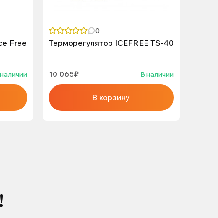
0
ce Free
Терморегулятор ICEFREE TS-40
Термо
10 065₽
8 235
 наличии
В наличии
В корзину
!