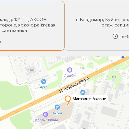
кая, д. 131, ТЦ АКСОН
г. Владимир, Куйбышева
стороне, ярко-оранжевая
этаж, секци
- сантехника
Пн–С
0