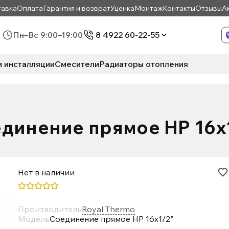
авка
Оплата
Гарантия и возврат
Уценка
Монтаж
Контакты
Отзывы
А
Пн–Вс 9:00–19:00
8 4922 60-22-55
и инсталляции
Смесители
Радиаторы отопления
динение прямое НР 16х
Нет в наличии
Производитель
Royal Thermo
Модель
Соединение прямое НР 16х1/2"