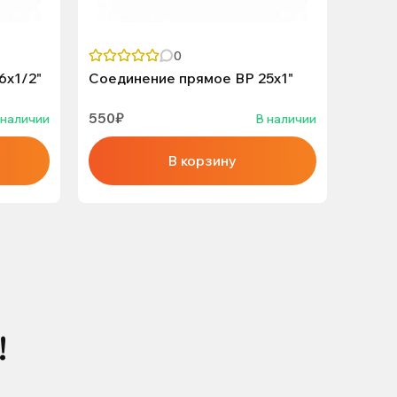
0
6х1/2"
Соединение прямое ВР 25х1"
Соеди
550₽
290₽
 наличии
В наличии
В корзину
!