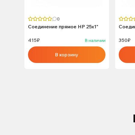
0
Соединение прямое НР 25х1"
Соедин
415₽
350₽
В наличии
В корзину