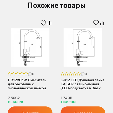
Похожие товары
0
0
HB12805-8 Смеситель
L-012 LED Душевая лейка
для раковины с
KAISER стационарная
гигиенической лейкой
(LED-подсветка)/Bias-1
7 500₽
1 740₽
В наличии
В наличии