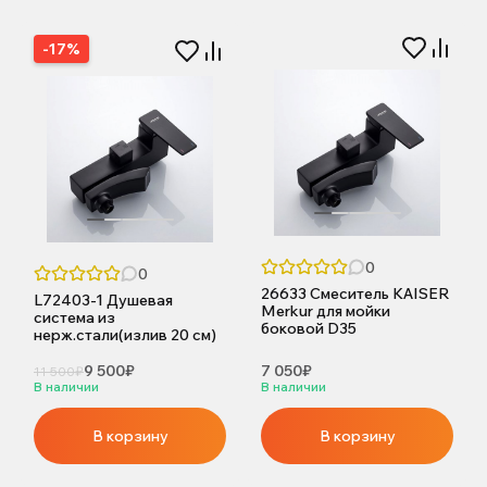
-17%
0
0
26633 Смеситель KAISER
L72403-1 Душевая
Merkur для мойки
система из
боковой D35
нерж.стали(излив 20 см)
9 500₽
7 050₽
11 500₽
В наличии
В наличии
В корзину
В корзину