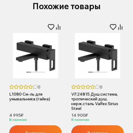
Похожие товары
0
0
L1080 См-ль для
VF.24815 Душ.система,
умывальника (гайка)
тропический душ,
нерж.сталь Valfex Sirius
Steel
4 995₽
14 900₽
В наличии
В наличии