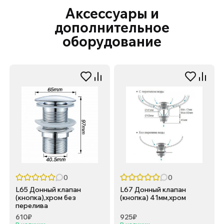
Аксессуары и
дополнительное
оборудование
0
0
L65 Донный клапан
L67 Донный клапан
(кнопка),хром без
(кнопка) 41мм,хром
перелива
610₽
925₽