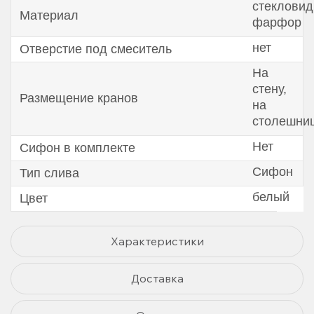
стеклови
Материал
фарфор
нет
Отверстие под смеситель
На
стену,
Размещение кранов
на
столешни
Нет
Сифон в комплекте
Сифон
Тип слива
белый
Цвет
Характеристики
Доставка