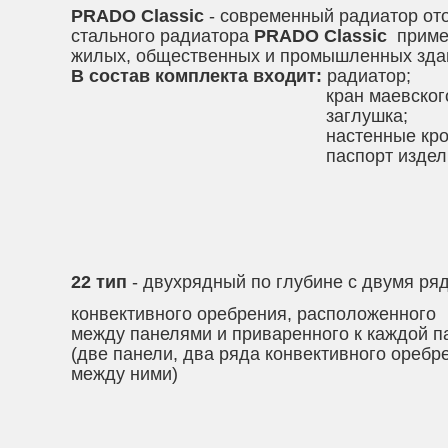
PRADO Classic
- современный радиатор ото
стального радиатора
PRADO Classic
примен
жилых, общественных и промышленных зда
В состав комплекта входит:
радиатор;
кран маевского
заглушка;
настенные кронштейны с 
паспорт изделия
22 тип
- двухрядный по глубине с двумя ря
конвективного оребрения, расположенного
между панелями и приваренного к каждой п
(две панели, два ряда конвективного оребр
между ними)