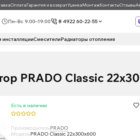
авка
Оплата
Гарантия и возврат
Уценка
Монтаж
Контакты
Отзывы
А
Пн–Вс 9:00–19:00
8 4922 60-22-55
и инсталляции
Смесители
Радиаторы отопления
тор PRADO Classic 22х3
Есть в наличии
Производитель
PRADO
Модель
PRADO Classic 22х300х600