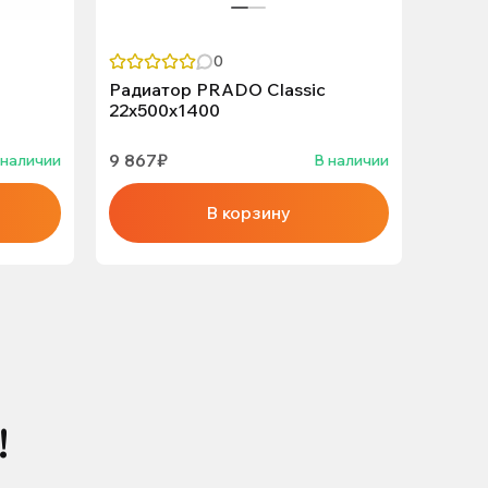
0
Радиатор PRADO Classic
22х50
22х500х1400
панел
STEEL
9 867₽
6 700
 наличии
В наличии
В корзину
!