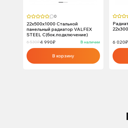
0
Радиат
22х500х1000 Стальной
22х30
панельный радиатор VALFEX
STEEL C(бок.подключение)
4 990₽
6 020₽
6 530₽
В наличии
В корзину