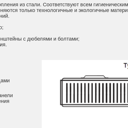
пления из стали. Соответствуют всем гигиенически
яются только технологичные и экологичные материа
ний.
;
дюбелями и болтами;
.
дами
анели
ения