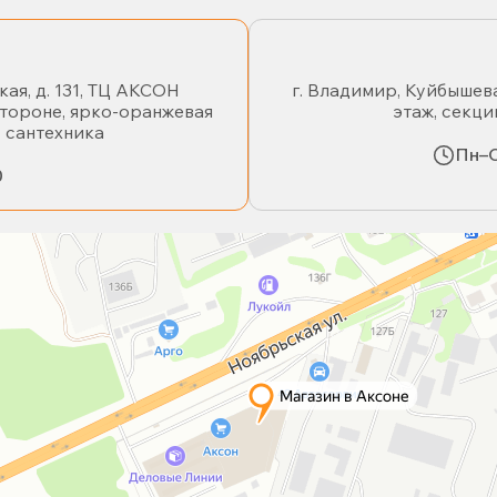
кая, д. 131, ТЦ АКСОН
г. Владимир, Куйбышева
стороне, ярко-оранжевая
этаж, секци
- сантехника
Пн–С
0