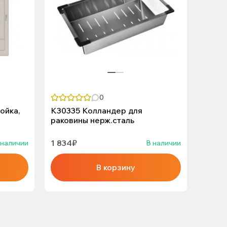
0
ойка,
K30335 Колландер для
KS-5
раковины нерж.сталь
кухон
1 834₽
25 29
 наличии
В наличии
В корзину