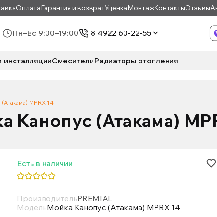
авка
Оплата
Гарантия и возврат
Уценка
Монтаж
Контакты
Отзывы
А
Пн–Вс 9:00–19:00
8 4922 60-22-55
и инсталляции
Смесители
Радиаторы отопления
 (Атакама) MPRX 14
а Канопус (Атакама) MP
Есть в наличии
Производитель
PREMIAL
Модель
Мойка Канопус (Атакама) MPRX 14