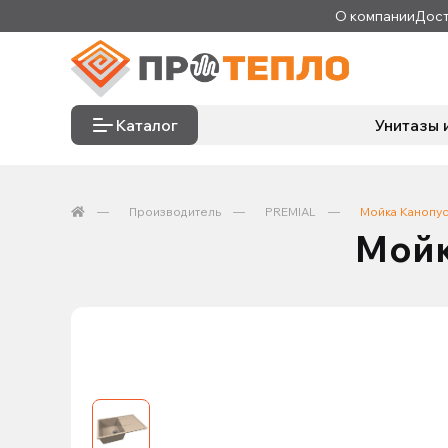
О компании
Дост
Каталог
Унитазы 
Производитель
PREMIAL
Мойка Канопус
Мойк