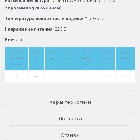
Размещение шнура:
слева (Также есть исполнение
с
правым подключением
)
Температура поверхности изделия*:
50±5°C
Напряжение питания:
220 В
Вес:
7 кг
Расстояние
Высота,
Ширина,
Глубина,
Количество
Мощность
Размещение
между центрами
(мм)
(мм)
(мм)
перемычек,
(±5%), (Вт)
перемычек
стоек, (мм)
(шт)
500
800
830
55
7
230
2-3-2
Характеристики
Доставка
Отзывы