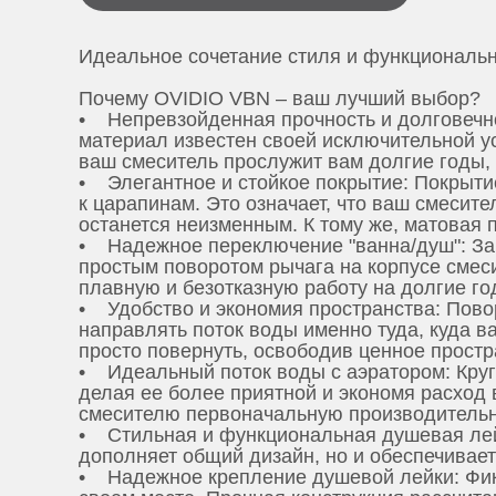
Идеальное сочетание стиля и функциональн
Почему OVIDIO VBN – ваш лучший выбор?
• Непревзойденная прочность и долговечн
материал известен своей исключительной у
ваш смеситель прослужит вам долгие годы,
• Элегантное и стойкое покрытие: Покрыти
к царапинам. Это означает, что ваш смесит
останется неизменным. К тому же, матовая 
• Надежное переключение "ванна/душ": За
простым поворотом рычага на корпусе смес
плавную и безотказную работу на долгие го
• Удобство и экономия пространства: Пово
направлять поток воды именно туда, куда ва
просто повернуть, освободив ценное простр
• Идеальный поток воды с аэратором: Кругл
делая ее более приятной и экономя расход в
смесителю первоначальную производительн
• Стильная и функциональная душевая лейк
дополняет общий дизайн, но и обеспечивае
• Надежное крепление душевой лейки: Фикс