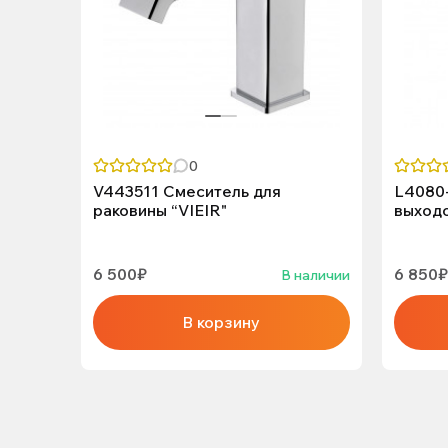
0
V443511 Смеситель для
L4080-
раковины “VIEIR"
выходо
6 500₽
6 850₽
В наличии
В корзину