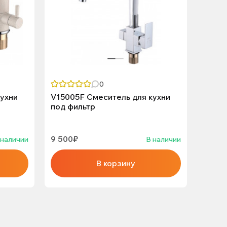
0
ухни
V15005F Смеситель для кухни
L2424
под фильтр
термо
9 500₽
19 65
 наличии
В наличии
В корзину