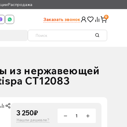
кции
Распродажа
0
Заказать звонок
ны из нержавеющей
tispa CT12083
3 250₽
Нашли дешевле?