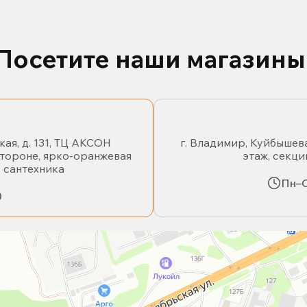
Посетите наши магазины
кая, д. 131, ТЦ АКСОН
г. Владимир, Куйбышева
стороне, ярко-оранжевая
этаж, секци
- сантехника
Пн–С
0