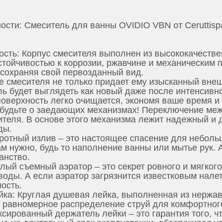
ости: Смеситель для ванны OVIDIO VBN от Ceruttisp
ость: Корпус смесителя выполнен из высококачеств
стойчивостью к коррозии, ржавчине и механическим 
 сохраняя свой первозданный вид.
е смесителя не только придает ему изысканный внеш
ель будет выглядеть как новый даже после интенсивн
поверхность легко очищается, экономя ваше время и
будьте о заедающих механизмах! Переключение ме
ителя. В основе этого механизма лежит надежный и
ды.
ротный излив – это настоящее спасение для небольш
м нужно, будь то наполнение ванны или мытье рук. А
анство.
ый съемный аэратор – это секрет ровного и мягког
оды. А если аэратор загрязнится известковым налето
ость.
а: Круглая душевая лейка, выполненная из нержаве
т равномерное распределение струй для комфортног
ированный держатель лейки – это гарантия того, чт