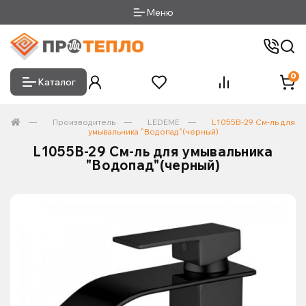
Меню
0
Каталог
Производитель
LEDEME
L1055B-29 См-ль для
умывальника "Водопад"(черный)
L1055B-29 См-ль для умывальника
"Водопад"(черный)