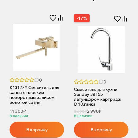
-17%
0
0
K13127Y Смеситель для
Смеситель для кухни
ванны с плоским
Sanday 38165
поворотным изливом,
латунь,хром,картридж
золотой сатин
D40,гайка
11 300₽
2 990₽
3 600₽
В наличии
В наличии
В корзину
В корзину