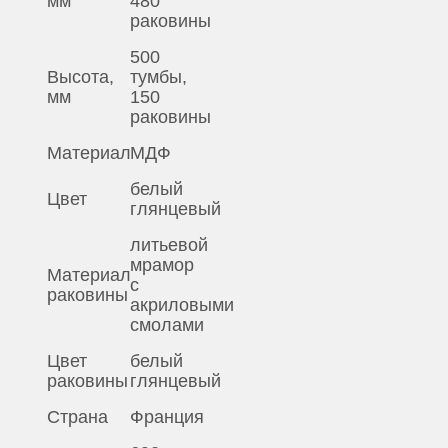
мм
480
раковины
500
Высота,
тумбы,
мм
150
раковины
Материал
МДФ
белый
Цвет
глянцевый
литьевой
мрамор
Материал
с
раковины
акриловыми
смолами
Цвет
белый
раковины
глянцевый
Страна
Франция