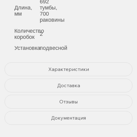
692
Длина,
тумбы,
мм
700
раковины
Количество
2
коробок
Установка
подвесной
Характеристики
Доставка
Отзывы
Документация