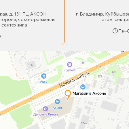
кая, д. 131, ТЦ АКСОН
г. Владимир, Куйбышева
стороне, ярко-оранжевая
этаж, секци
- сантехника
Пн–С
0