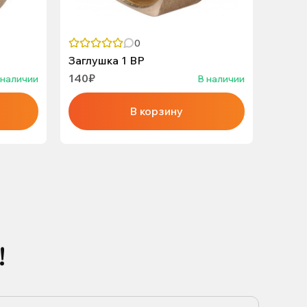
0
Заглушка 1 ВР
Заглу
140₽
95₽
 наличии
В наличии
В корзину
!