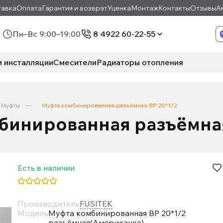
авка
Оплата
Гарантия и возврат
Уценка
Монтаж
Контакты
Отзывы
А
Пн–Вс 9:00–19:00
8 4922 60-22-55
и инсталляции
Смесители
Радиаторы отопления
Муфты
Муфта комбинированная разъёмная ВР 20*1/2
бинированная разъёмная
Есть в наличии
Производитель
FUSITEK
Модель
Муфта комбинированная ВР 20*1/2
разъёмная(Американка)