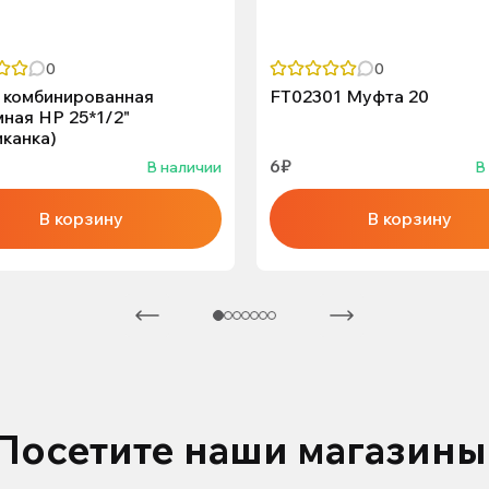
0
0
 комбинированная
FT02301 Муфта 20
ная НР 25*1/2"
канка)
6₽
В наличии
В
В корзину
В корзину
Посетите наши магазины