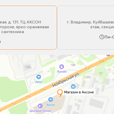
кая, д. 131, ТЦ АКСОН
г. Владимир, Куйбышева
стороне, ярко-оранжевая
этаж, секци
- сантехника
Пн–С
0