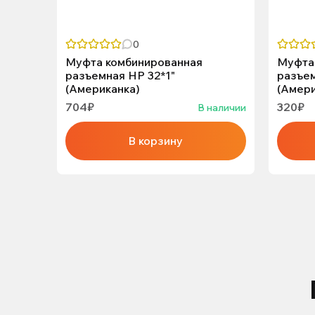
0
Муфта комбинированная
Муфта
разъемная НР 32*1"
разъем
(Американка)
(Амери
704₽
320₽
В наличии
В корзину