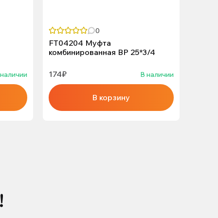
0
FT04204 Муфта
Муфта
комбинированная ВР 25*3/4
разъё
174₽
377₽
 наличии
В наличии
В корзину
!