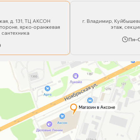
кая, д. 131, ТЦ АКСОН
г. Владимир, Куйбышева
стороне, ярко-оранжевая
этаж, секци
- сантехника
Пн–С
0