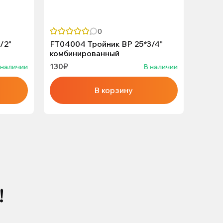
0
/2"
FT04004 Тройник ВР 25*3/4"
FT040
комбинированный
комби
130₽
90₽
 наличии
В наличии
В корзину
!