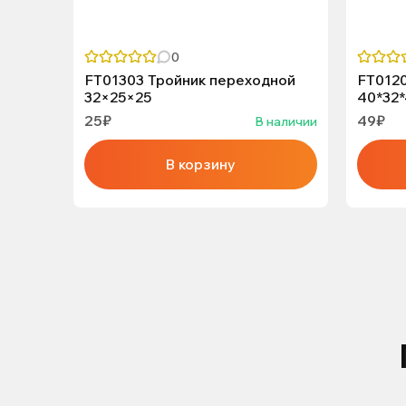
0
FT01303 Тройник переходной
FT0120
32×25×25
40*32
25₽
49₽
В наличии
В корзину