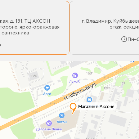
кая, д. 131, ТЦ АКСОН
г. Владимир, Куйбышева
стороне, ярко-оранжевая
этаж, секци
- сантехника
Пн–С
0