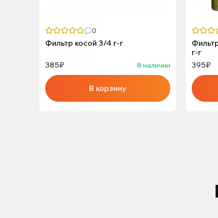
0
Фильтр косой 3/4 г-г
Фильтр
г-г
385₽
395₽
В наличии
В корзину