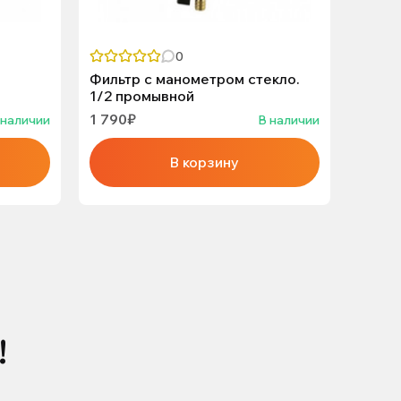
0
Фильтр с манометром стекло.
Фильт
1/2 промывной
1/2 п
1 790₽
2 050
 наличии
В наличии
В корзину
!