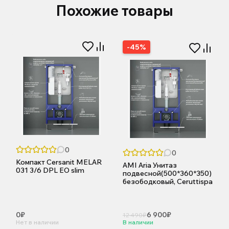
Похожие товары
-45%
0
0
Компакт Cersanit MELAR
AMI Aria Унитаз
031 3/6 DPL EO slim
подвесной(500*360*350)
безободковый, Ceruttispa
0₽
6 900₽
12 490₽
Нет в наличии
В наличии