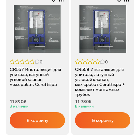
0
0
CR557 Инсталляция для
CR558 Инсталяция для
унитаза, латунный
унитаза, латунный
угловой клапан,
угловой клапан,
мех.срабат. Ceruttispa
мех.срабат.Ceruttispa +
комплект монтажных
трубок
11 890₽
11 980₽
В наличии
В наличии
В корзину
В корзину